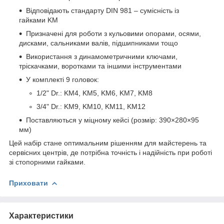
Відповідають стандарту DIN 981 – сумісність із
гайками KM
Призначені для роботи з кульовими опорами, осями,
дисками, сальниками валів, підшипниками тощо
Використання з динамометричними ключами,
тріскачками, воротками та іншими інструментами
У комплекті 9 головок:
1/2" Dr.: KM4, KM5, KM6, KM7, KM8
3/4" Dr.: KM9, KM10, KM11, KM12
Поставляються у міцному кейсі (розмір: 390×280×95
мм)
Цей набір стане оптимальним рішенням для майстерень та
сервісних центрів, де потрібна точність і надійність при роботі
зі стопорними гайками.
Приховати
Характеристики