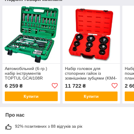
Автомобільний (6-гр.)
Набір головок для
Набі
набір інструментів
стопорних гайок із
пошк
TOPTUL GCAI108R
зовнішніми зубцями (KM4-
план
KM12) 9од. TOPTUL
GAA
6 259
11 722
2 6
₴
₴
JGAI0901
Купити
Купити
Про нас
92% позитивних з 88 відгуків за рік