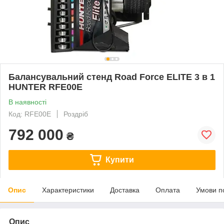
Балансувальний стенд Road Force ELITE 3 в 1
HUNTER RFE00E
В наявності
Код: RFE00E
Роздріб
792 000
₴
Купити
Опис
Характеристики
Доставка
Оплата
Умови п
Опис