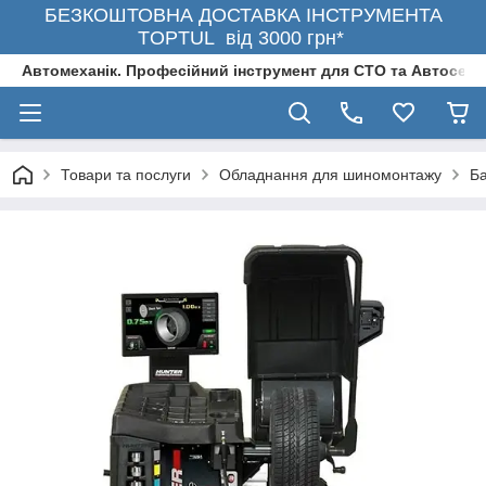
БЕЗКОШТОВНА ДОСТАВКА ІНСТРУМЕНТА
TOPTUL від 3000 грн*
Автомеханік. Професійний інструмент для СТО та Автосерв
Товари та послуги
Обладнання для шиномонтажу
Ба