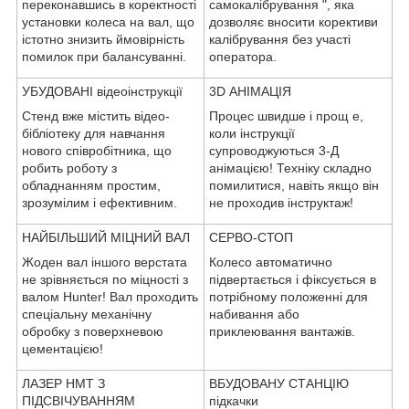
переконавшись в коректності
самокалібрування ", яка
установки колеса на вал, що
дозволяє вносити корективи
істотно знизить ймовірність
калібрування без участі
помилок при балансуванні.
оператора.
УБУДОВАНІ відеоінструкції
3D АНІМАЦІЯ
Стенд вже містить відео-
Процес швидше і прощ е,
бібліотеку для навчання
коли інструкції
нового співробітника, що
супроводжуються 3-Д
робить роботу з
анімацією! Техніку складно
обладнанням простим,
помилитися, навіть якщо він
зрозумілим і ефективним.
не проходив інструктаж!
НАЙБІЛЬШИЙ МІЦНИЙ ВАЛ
СЕРВО-СТОП
Жоден вал іншого верстата
Колесо автоматично
не зрівняється по міцності з
підвертається і фіксується в
валом Hunter! Вал проходить
потрібному положенні для
спеціальну механічну
набивання або
обробку з поверхневою
приклеювання вантажів.
цементацією!
ЛАЗЕР НМТ З
ВБУДОВАНУ СТАНЦІЮ
ПІДСВІЧУВАННЯМ
підкачки