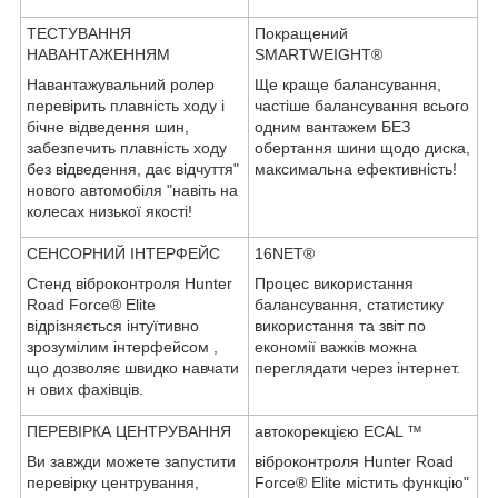
ТЕСТУВАННЯ
Покращений
НАВАНТАЖЕННЯМ
SMARTWEIGHT®
Навантажувальний ролер
Ще краще балансування,
перевірить плавність ходу і
частіше балансування всього
бічне відведення шин,
одним вантажем БЕЗ
забезпечить плавність ходу
обертання шини щодо диска,
без відведення, дає відчуття"
максимальна ефективність!
нового автомобіля "навіть на
колесах низької якості!
СЕНСОРНИЙ ІНТЕРФЕЙС
16NET®
Стенд віброконтроля Hunter
Процес використання
Road Force® Elite
балансування, статистику
відрізняється інтуїтивно
використання та звіт по
зрозумілим інтерфейсом ,
економії важків можна
що дозволяє швидко навчати
переглядати через інтернет.
н ових фахівців.
ПЕРЕВІРКА ЦЕНТРУВАННЯ
автокорекцією ECAL ™
Ви завжди можете запустити
віброконтроля Hunter Road
перевірку центрування,
Force® Elite містить функцію"