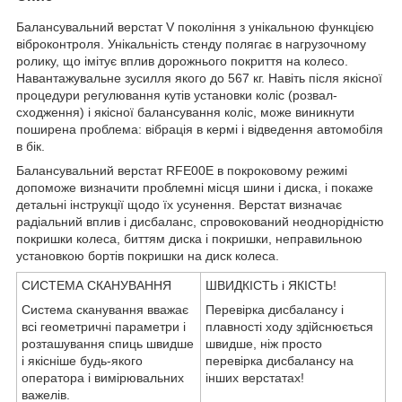
Балансувальний верстат V покоління з унікальною функцією
віброконтроля. Унікальність стенду полягає в нагрузочному
ролику, що імітує вплив дорожнього покриття на колесо.
Навантажувальне зусилля якого до 567 кг. Навіть після якісної
процедури регулювання кутів установки коліс (розвал-
сходження) і якісної балансування коліс, може виникнути
поширена проблема: вібрація в кермі і відведення автомобіля
в бік.
Балансувальний верстат RFE00E в покроковому режимі
допоможе визначити проблемні місця шини і диска, і покаже
детальні інструкції щодо їх усунення. Верстат визначає
радіальний вплив і дисбаланс, спровокований неоднорідністю
покришки колеса, биттям диска і покришки, неправильною
установкою бортів покришки на диск колеса.
СИСТЕМА СКАНУВАННЯ
ШВИДКІСТЬ і ЯКІСТЬ!
Система сканування вважає
Перевірка дисбалансу і
всі геометричні параметри і
плавності ходу здійснюється
розташування спиць швидше
швидше, ніж просто
і якісніше будь-якого
перевірка дисбалансу на
оператора і вимірювальних
інших верстатах!
важелів.