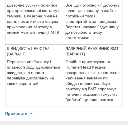
Дозволяє усунути помилки
Все що потрібно - підключіть
при приклеюванні вантажу в
шланг до клапану, задайте
темряві, а лазерна лінія не
потрібний тиск і
дасть помилитися з місцем
спостерігайте за процесом.
прикріплення вантажу в
Верстат накачає / здує шину
нижній мертвій точці (НМТ)!
до потрібного тиску
автоматично!
ШВИДКІСТЬ І ЯКІСТЬ!
ЛАЗЕРНИЙ ВКАЗІВНИК ВМТ
(ВАРІАНТ)
(ВАРІАНТ)
Перевірка дисбалансу і
Опційне пристосування
плавності ходу здійснюється
HummerHead® вкаже
швидше, ніж просто
лазерною лінією точне місце
перевірка дисбалансу на
набивання вантажу по
інших верстатах!
обидва площинах. Зсув
вантажу від ВМТ спровокує
неточні показання і змусить
"добити" ще один вантаж.
Приховати