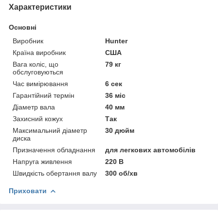
Характеристики
Основні
Виробник
Hunter
Країна виробник
США
Вага коліс, що
79 кг
обслуговуються
Час вимірювання
6 сек
Гарантійний термін
36 міс
Діаметр вала
40 мм
Захисний кожух
Так
Максимальний діаметр
30 дюйм
диска
Призначення обладнання
для легкових автомобілів
Напруга живлення
220 В
Швидкість обертання валу
300 об/хв
Приховати