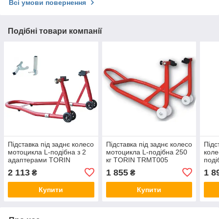
Всі умови повернення
Подібні товари компанії
Підставка під заднє колесо
Підставка під заднє колесо
Підс
мотоцикла L-подібна з 2
мотоцикла L-подібна 250
коле
адаптерами TORIN
кг TORIN TRMT005
поді
TRMT05014
TRM
2 113
1 855
1 8
₴
₴
Купити
Купити