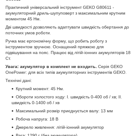
Практичний універсальний інструмент GEKO G80611 -
акумуляторний дриль-шупуповерт з максимальним крутним
моментом 45 Нм.
Дві швидкості дозволяють адаптувати швидкість обертання до
поточних умов роботи.
Ручка має ергономічну форму, що робить роботу з
інструментом зручною. Оснащений пряжкою для
підвішування на пояс. Працює від літій-іонних акумуляторів 18
Ст.
Увага: акумулятор в комплект не входить.
Серія GEKO
OnePower: для всіх типів акумуляторних інструментів GEKO.
Технічні дані:
Крутний момент: 45 Нм.
Обороти холостого ходу: I. швидкість 0-400 об / хв; II.
швидкість 0-1400 об / хв
Максимальний розмір приєднується валу: 13 мм
Робоча напруга: 18 В
Джерело живлення: літій-іонний акумулятор
Вага: 1290 г (без акумулятора)