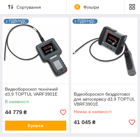
Сортування
0
Фільтри
з ПДВ/НДС
з ПДВ/НДС
Видеобороскоп технічний
d3,9 TOPTUL VARF3901E
Відеобороскоп бездротової
для автосервісу d3,9 TOPTUL
В наявності
VBRF3901E
44 779
Немає в наявності
₴
41 045
₴
Купити