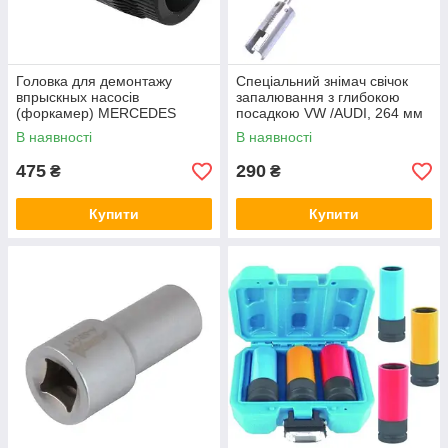
Головка для демонтажу
Спеціальний знімач свічок
впрыскных насосів
запалювання з глибокою
(форкамер) MERCEDES
посадкою VW /AUDI, 264 мм
ASTA A-MSS
Satra S-XPSV
В наявності
В наявності
475
290
₴
₴
Купити
Купити