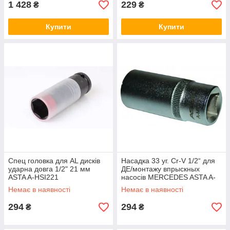
1 428
229
₴
₴
Купити
Купити
Спец головка для AL дисків
Насадка 33 уг. Cr-V 1/2“ для
ударна довга 1/2" 21 мм
ДЕ/монтажу впрыскных
ASTA A-HSI221
насосів MERCEDES ASTA A-
MTS33
Немає в наявності
Немає в наявності
294
294
₴
₴