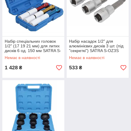
Набір спеціальних головок
Набір насадок 1/2" для
1/2" (17 19 21 мм) для литих
алюмінієвих дисків 3 шт. (під
дисків 6 од. 150 мм SATRA S-
"секреткі") SATRA S-OZ3S
3PALU
Немає в наявності
Немає в наявності
1 428
533
₴
₴