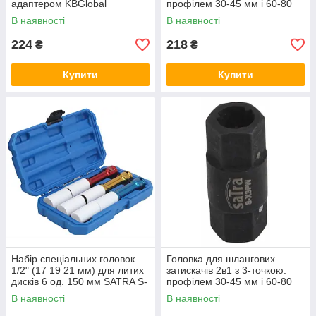
адаптером KBGlobal
профілем 30-45 мм і 60-80
KB10128
мм SATRA S-X3PW
В наявності
В наявності
224
218
₴
₴
Купити
Купити
Набір спеціальних головок
Головка для шлангових
1/2" (17 19 21 мм) для литих
затискачів 2в1 з 3-точкою.
дисків 6 од. 150 мм SATRA S-
профілем 30-45 мм і 60-80
3PALU
мм SATRA S-X3PW
В наявності
В наявності