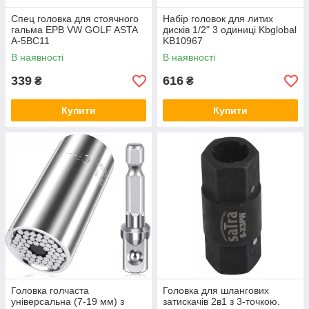
Спец головка для стоячного
Набір головок для литих
гальма EPB VW GOLF ASTA
дисків 1/2" 3 одиниці Kbglobal
A-5BC11
KB10967
В наявності
В наявності
339
616
₴
₴
Купити
Купити
Головка голчаста
Головка для шлангових
універсальна (7-19 мм) з
затискачів 2в1 з 3-точкою.