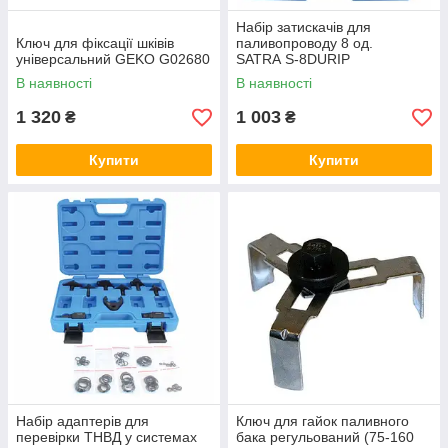
Набір затискачів для
Ключ для фіксації шківів
паливопроводу 8 од.
універсальний GEKO G02680
SATRA S-8DURIP
В наявності
В наявності
1 320
1 003
₴
₴
Купити
Купити
Набір адаптерів для
Ключ для гайок паливного
перевірки ТНВД у системах
бака регульований (75-160