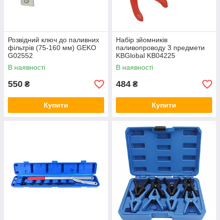
Розвідний ключ до паливних
Набір зйомників
фільтрів (75-160 мм) GEKO
паливопроводу 3 предмети
G02552
KBGlobal KB04225
В наявності
В наявності
550
484
₴
₴
Купити
Купити