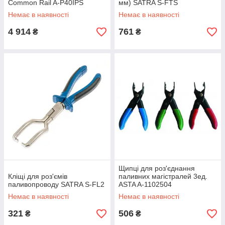
Common Rail A-P40IPS
мм) SATRA S-FTS
Немає в наявності
Немає в наявності
4 914
761
₴
₴
Щипці для роз'єднання
Кліщі для роз'ємів
паливних магістралей 3ед.
паливопроводу SATRA S-FL2
ASTA A-1102504
Немає в наявності
Немає в наявності
321
506
₴
₴