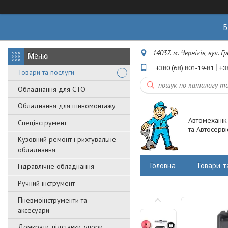
Б
14037. м. Чернігів, вул. 
+380 (68) 801-19-81
+3
Товари та послуги
Обладнання для СТО
Обладнання для шиномонтажу
Автомеханік
Спецінструмент
та Автосерві
Кузовний ремонт і рихтувальне
обладнання
Головна
Товари т
Гідравлічне обладнання
Ручний інструмент
Пневмоінструменти та
аксесуари
Домкрати, підставки, упори