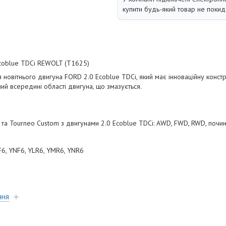
купити будь-який товар не покид
Ecoblue TDCi REWOLT (T1625)
новітнього двигуна FORD 2.0 Ecoblue TDCi, який має інноваційну констр
ий всередині області двигуна, що змазується.
om та Tourneo Custom з двигунами 2.0 Ecoblue TDCi: AWD, FWD, RWD, почи
F6, YNF6, YLR6, YMR6, YNR6
ння