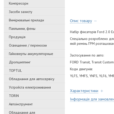
Компресори
Засоби захисту
Вимірювальні прилади
Опис товару
Паяльники, фены
Набір фіксаторів Ford 2.0 
Продукція
Спеціально розроблено для 
якій ремінь ГРМ розташован
Освещение / переноски
Гайковерты аккумуляторные
Застосування по авто:
Дропшиппинг
FORD Transit, Transit Cust
Коди двигунів:
TOPTUL
YLFS, YMFS, YNFS, YLF6, YM
Обладнання для автосервісу
Уcтpoйстa елeктpoживання
Характеристики
TORIN
Інформація для замовле
Автоінструмент
Обладнання для