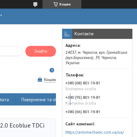
Кошик
н*
Контакти
Знайти
14037. м. Чернігів, вул. Громадська
(вул.Борисенка), 39, Чернігів,
Україна
Кошик
+380 (68) 801-19-81
Контактна особа
+380 (93) 801-19-81
лата
Повернення та обмін
Статті
Контактна особа
+380 (66) 801-19-81
2.0 Ecoblue TDCi
https://avtomechanic.com.ua/ua/