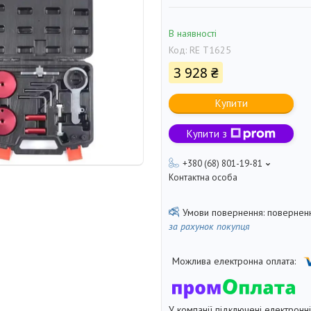
В наявності
Код:
RE T1625
3 928 ₴
Купити
Купити з
+380 (68) 801-19-81
Контактна особа
поверненн
за рахунок покупця
У компанії підключені електронн