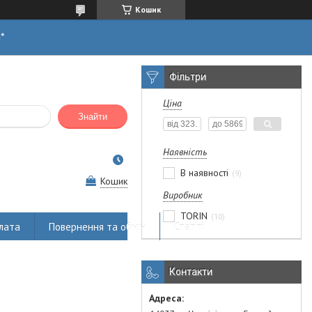
Кошик
н*
Фільтри
Ціна
Знайти
Наявність
В наявності
9
Кошик
Виробник
TORIN
10
лата
Повернення та обмін
Статті
Контакти