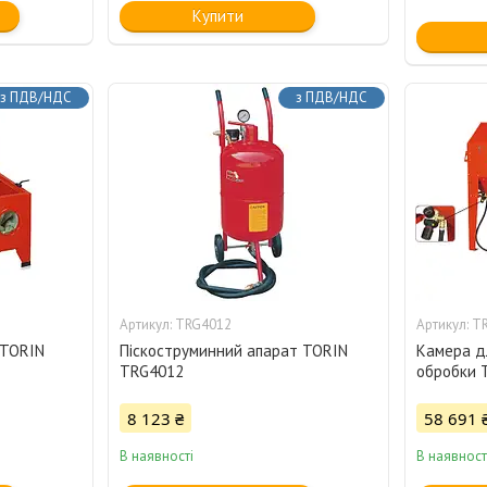
Купити
з ПДВ/НДС
з ПДВ/НДС
TRG4012
T
 TORIN
Піскоструминний апарат TORIN
Камера д
TRG4012
обробки 
8 123 ₴
58 691 
В наявності
В наявност