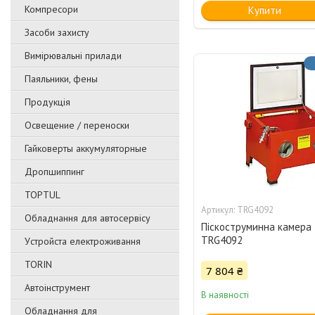
Компресори
Купити
Засоби захисту
Вимірювальні прилади
Паяльники, фены
Продукція
Освещение / переноски
Гайковерты аккумуляторные
Дропшиппинг
TOPTUL
TRG4092
Обладнання для автосервісу
Піскоструминна камера
TRG4092
Уcтpoйстa елeктpoживання
TORIN
7 804 ₴
Автоінструмент
В наявності
Обладнання для