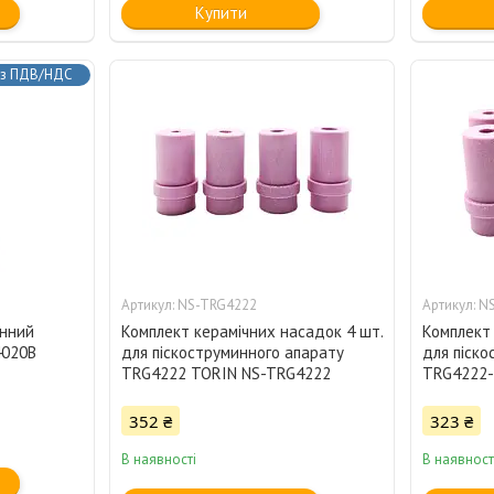
Купити
з ПДВ/НДС
NS-TRG4222
NS
инний
Комплект керамічних насадок 4 шт.
Комплект 
4020B
для піскоструминного апарату
для піско
TRG4222 TORIN NS-TRG4222
TRG4222-
352 ₴
323 ₴
В наявності
В наявност