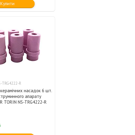
Купити
-TRG4222-R
керамічних насадок 6 шт.
струминного апарату
R TORIN NS-TRG4222-R
і