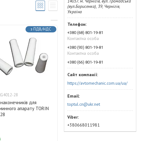
14037. м. Чернігів, вул. Громадська
(вул.Борисенка), 39, Чернігів,
Україна
з ПДВ/НДС
+380 (68) 801-19-81
Контактна особа
+380 (93) 801-19-81
Контактна особа
+380 (66) 801-19-81
https://avtomechanic.com.ua/ua/
RG4012-28
наконечників для
toptul.cn@ukr.net
уминного апарату TORIN
28
+380668011981
і