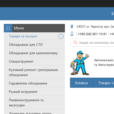
Б
14037. м. Чернігів, вул. 
+380 (68) 801-19-81
+3
Товари та послуги
Обладнання для СТО
Обладнання для шиномонтажу
Автомеханік
Спецінструмент
та Автосерві
Кузовний ремонт і рихтувальне
обладнання
Головна
Товари т
Гідравлічне обладнання
Ручний інструмент
Пневмоінструменти та
аксесуари
Домкрати, підставки, упори