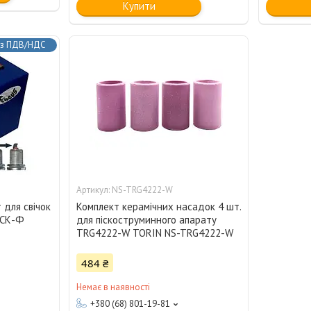
Купити
з ПДВ/НДС
NS-TRG4222-W
 для свічок
Комплект керамічних насадок 4 шт.
ЕСК-Ф
для піскоструминного апарату
TRG4222-W TORIN NS-TRG4222-W
484 ₴
Немає в наявності
+380 (68) 801-19-81