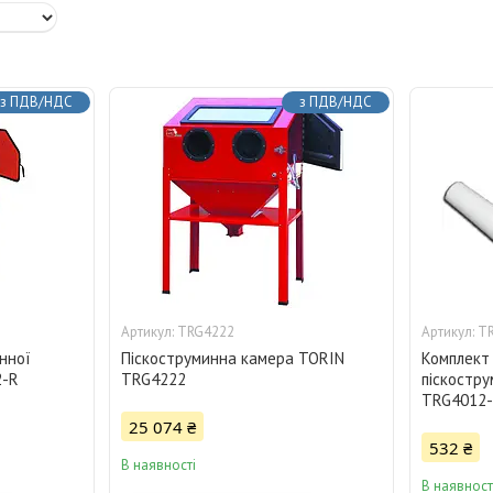
з ПДВ/НДС
з ПДВ/НДС
TRG4222
T
нної
Піскоструминна камера TORIN
Комплект 
2-R
TRG4222
піскостр
TRG4012-
25 074 ₴
532 ₴
В наявності
В наявност