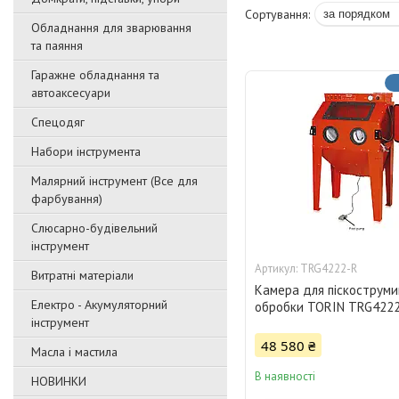
Обладнання для зварювання
та паяння
Гаражне обладнання та
автоаксесуари
Спецодяг
Набори інструмента
Малярний інструмент (Все для
фарбування)
Слюсарно-будівельний
інструмент
TRG4222-R
Витратні матеріали
Камера для піскоструми
Електро - Акумуляторний
обробки TORIN TRG422
інструмент
48 580 ₴
Масла і мастила
В наявності
НОВИНКИ