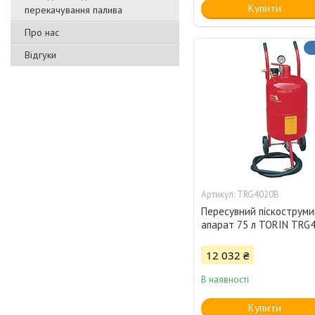
Купити
перекачування палива
Про нас
Відгуки
TRG4020B
Пересувний піскострум
апарат 75 л TORIN TRG
12 032 ₴
В наявності
Купити