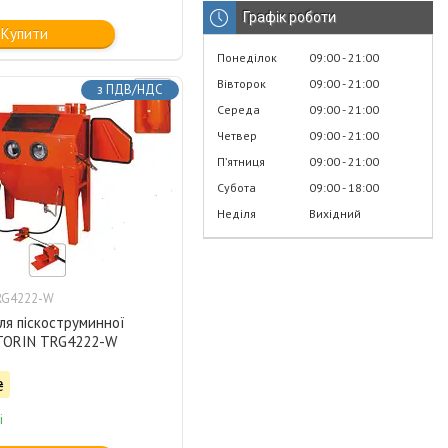
Графік роботи
Купити
Понеділок
09:00
21:00
Вівторок
09:00
21:00
з ПДВ/НДС
Середа
09:00
21:00
Четвер
09:00
21:00
Пʼятниця
09:00
21:00
Субота
09:00
18:00
Неділя
Вихідний
RG4222-W
ля піскоструминної
TORIN TRG4222-W
₴
і