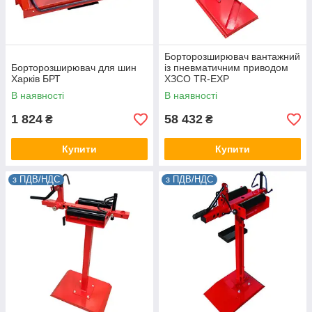
Борторозширювач вантажний
Борторозширювач для шин
із пневматичним приводом
Харків БРТ
ХЗСО TR-EXP
В наявності
В наявності
1 824
58 432
₴
₴
Купити
Купити
з ПДВ/НДС
з ПДВ/НДС