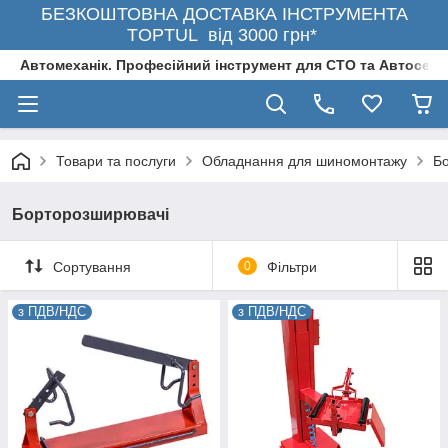
БЕЗКОШТОВНА ДОСТАВКА ІНСТРУМЕНТА
TOPTUL від 3000 грн*
Автомеханік. Професійний інструмент для СТО та Автосерв
Товари та послуги
Обладнання для шиномонтажу
Б
Борторозширювачі
Сортування
0
Фільтри
з ПДВ/НДС
з ПДВ/НДС