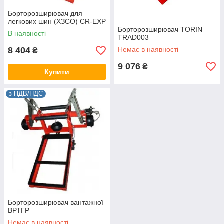
Борторозширювач для
легкових шин (ХЗСО) CR-EXP
Борторозширювач TORIN
В наявності
TRAD003
8 404
Немає в наявності
₴
9 076
₴
Купити
з ПДВ/НДС
Борторозширювач вантажної
BРТГР
Немає в наявності