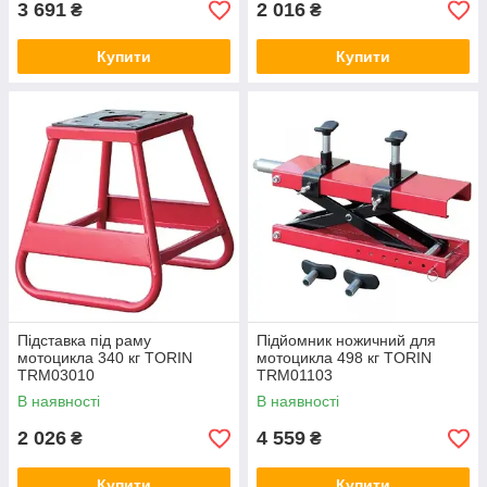
3 691
2 016
₴
₴
Купити
Купити
Підставка під раму
Підйомник ножичний для
мотоцикла 340 кг TORIN
мотоцикла 498 кг TORIN
TRM03010
TRM01103
В наявності
В наявності
2 026
4 559
₴
₴
Купити
Купити