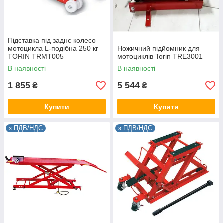
Підставка під заднє колесо
мотоцикла L-подібна 250 кг
Ножичний підйомник для
TORIN TRMT005
мотоциклів Torin TRE3001
В наявності
В наявності
1 855
5 544
₴
₴
Купити
Купити
з ПДВ/НДС
з ПДВ/НДС