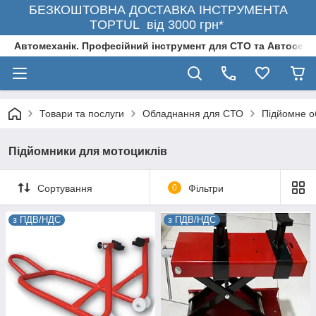
БЕЗКОШТОВНА ДОСТАВКА ІНСТРУМЕНТА
TOPTUL від 3000 грн*
Автомеханік. Професійний інструмент для СТО та Автосерв
Товари та послуги
Обладнання для СТО
Підйомне о
Підйомники для мотоциклів
Сортування
0
Фільтри
з ПДВ/НДС
з ПДВ/НДС