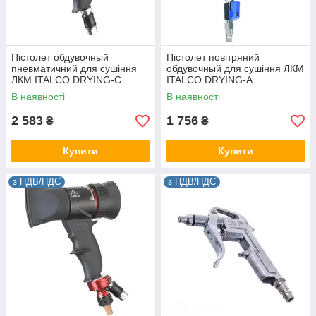
Пістолет обдувочный
Пістолет повітряний
пневматичний для сушіння
обдувочный для сушіння ЛКМ
ЛКМ ITALCO DRYING-C
ITALCO DRYING-A
В наявності
В наявності
2 583
1 756
₴
₴
Купити
Купити
з ПДВ/НДС
з ПДВ/НДС