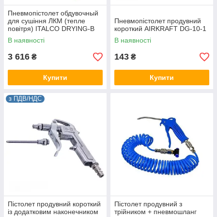
Пневмопістолет обдувочный
для сушіння ЛКМ (тепле
Пневмопістолет продувний
повітря) ITALCO DRYING-B
короткий AIRKRAFT DG-10-1
В наявності
В наявності
3 616
143
₴
₴
Купити
Купити
з ПДВ/НДС
Пістолет продувний короткий
Пістолет продувний з
із додатковим наконечником
трійником + пневмошланг