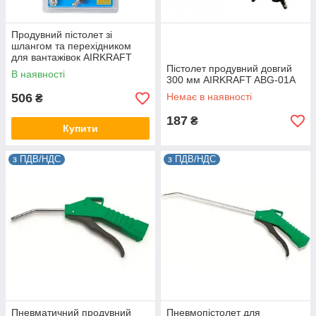
Продувний пістолет зі
шлангом та перехідником
для вантажівок AIRKRAFT
ASG-02
Пістолет продувний довгий
В наявності
300 мм AIRKRAFT ABG-01A
506
Немає в наявності
₴
187
₴
Купити
з ПДВ/НДС
з ПДВ/НДС
Пневматичний продувний
Пневмопістолет для