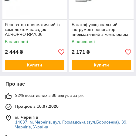
Реноватор пневматичний із
Багатофункціональний
комплектом насадок
інструмент реноватор
AEROPRO RP7636
пневматичний з комплектом
насадок (20000кол/хв)
В наявності
В наявності
AIRKRAFT NST-9039F
2 444
2 171
₴
₴
Купити
Купити
Про нас
92% позитивних з 88 відгуків за рік
Працює з 10.07.2020
м. Чернігів
14037. м. Чернігів, вул. Громадська (вул.Борисенка), 39,
Чернігів, Україна