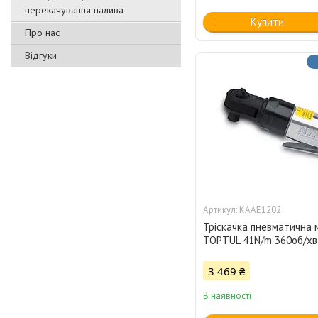
перекачування палива
Купити
Про нас
Відгуки
KAAE1202
Тріскачка пневматична мі
TOPTUL 41N/m 360об/х
3 469 ₴
В наявності