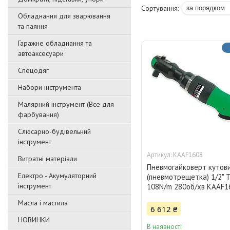
Обладнання для зварювання
та паяння
Гаражне обладнання та
автоаксесуари
Спецодяг
Набори інструмента
Малярний інструмент (Все для
фарбування)
Слюсарно-будівельний
інструмент
KAAF1608
Витратні матеріали
Пневмогайковерт кутов
Електро - Акумуляторний
(пневмотрещетка) 1/2" 
інструмент
108N/m 280об/хв KAAF1
Масла і мастила
6 612 ₴
НОВИНКИ
В наявності