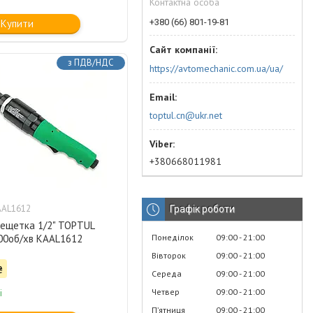
Контактна особа
+380 (66) 801-19-81
Купити
з ПДВ/НДС
https://avtomechanic.com.ua/ua/
toptul.cn@ukr.net
+380668011981
AAL1612
Графік роботи
ещетка 1/2" TOPTUL
Понеділок
09:00
21:00
00об/хв KAAL1612
Вівторок
09:00
21:00
₴
Середа
09:00
21:00
Четвер
09:00
21:00
і
Пʼятниця
09:00
21:00