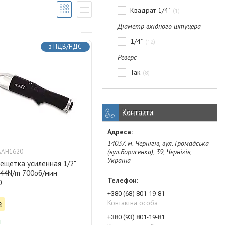
Квадрат 1/4"
1
Діаметр вхідного штуцера
1/4"
12
з ПДВ/НДС
Реверс
Так
8
Контакти
14037. м. Чернігів, вул. Громадська
(вул.Борисенка), 39, Чернігів,
AAH1620
Україна
ещетка усиленная 1/2"
44N/m 700об/мин
0
+380 (68) 801-19-81
Контактна особа
₴
+380 (93) 801-19-81
і