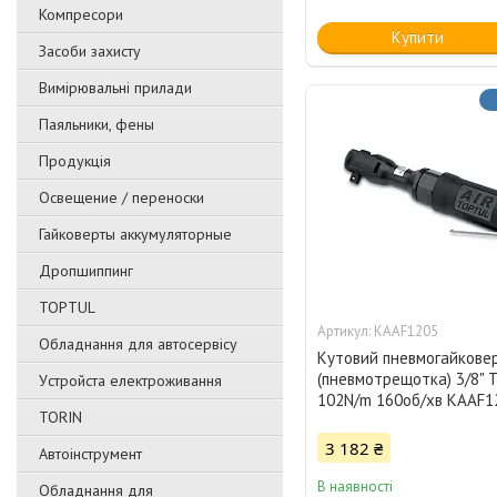
Компресори
Купити
Засоби захисту
Вимірювальні прилади
Паяльники, фены
Продукція
Освещение / переноски
Гайковерты аккумуляторные
Дропшиппинг
TOPTUL
KAAF1205
Обладнання для автосервісу
Кутовий пневмогайкове
(пневмотрещотка) 3/8" 
Уcтpoйстa елeктpoживання
102N/m 160об/хв KAAF1
TORIN
3 182 ₴
Автоінструмент
В наявності
Обладнання для