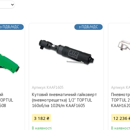
з ПДВ/НДС
з ПДВ/НДС
KAAF1605
K
ий
Кутовий пневматичний гайковерт
Пневмотр
TOPTUL
(пневмотрещетка) 1/2" TOPTUL
TOPTUL 2
608
160об/хв 102N/m KAAF1605
KAAH162
3 182 ₴
12 236 
В наявності
В наявност