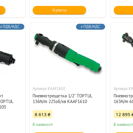
Купити
з ПДВ/НДС
з ПДВ/НДС
KAAF1610
K
рт
Пневмотрещетка 1/2" TOPTUL
Пневмотр
TOPTUL
136N/m 225об/хв KAAF1610
163N/m 6
205
8 613 ₴
12 895 
В наявності
В наявност