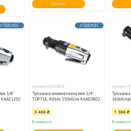
Купити
з ПДВ/НДС
з ПДВ/НДС
KAAE0802
AT
ні 3/8"
Тріскачка пневматична міні 1/4"
Тріскачка
в KAAE1202
TOPTUL 41N/m 350об/хв KAAE0802
160об/хв
3 466 ₴
1 366 ₴
В наявності
В наявност