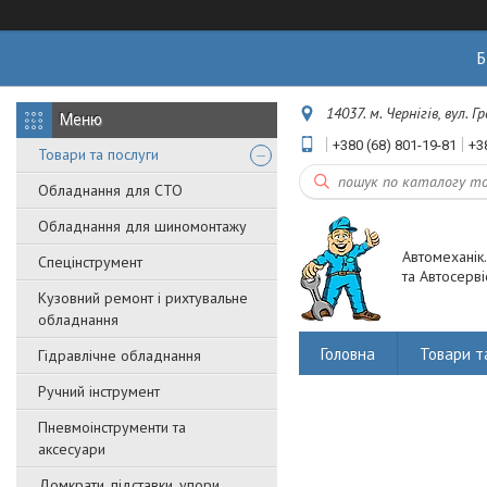
Б
14037. м. Чернігів, вул. 
+380 (68) 801-19-81
+3
Товари та послуги
Обладнання для СТО
Обладнання для шиномонтажу
Автомеханік
Спецінструмент
та Автосерві
Кузовний ремонт і рихтувальне
обладнання
Головна
Товари т
Гідравлічне обладнання
Ручний інструмент
Пневмоінструменти та
аксесуари
Домкрати, підставки, упори