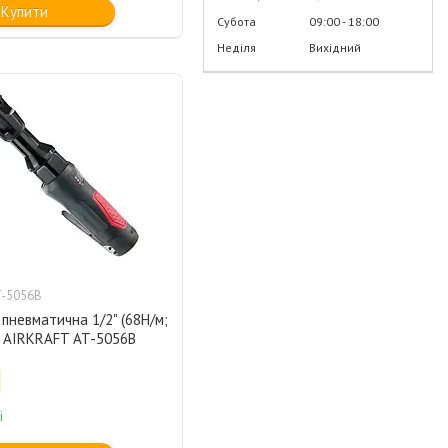
Купити
Субота
09:00
18:00
Неділя
Вихідний
-5056B
 пневматична 1/2" (68Н/м;
) AIRKRAFT AT-5056B
і