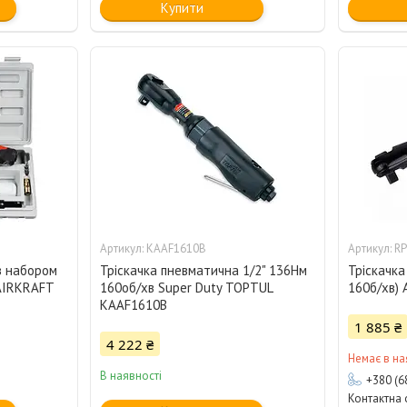
Купити
KAAF1610B
RP
з набором
Тріскачка пневматична 1/2" 136Нм
Тріскачка
 AIRKRAFT
160об/хв Super Duty TOPTUL
160б/хв)
KAAF1610B
1 885 ₴
4 222 ₴
Немає в на
В наявності
+380 (6
Контактна