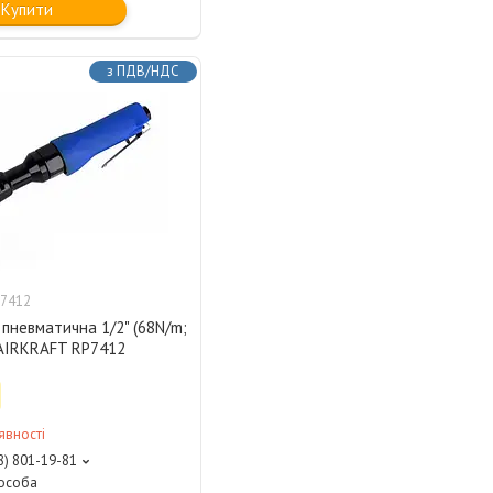
Купити
з ПДВ/НДС
7412
 пневматична 1/2" (68N/m;
 AIRKRAFT RP7412
явності
8) 801-19-81
 особа