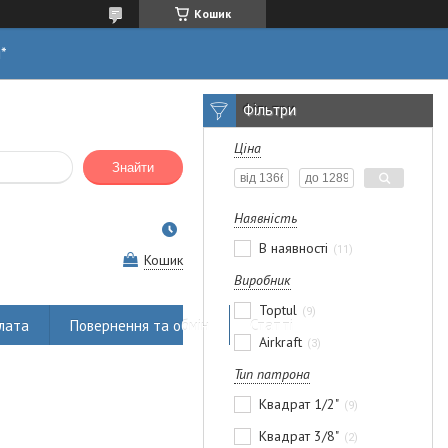
Кошик
н*
Фільтри
Ціна
Знайти
Наявність
В наявності
11
Кошик
Виробник
Toptul
9
лата
Повернення та обмін
Статті
Airkraft
3
Тип патрона
Квадрат 1/2"
9
Квадрат 3/8"
2