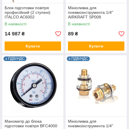
Блок підготовки повітря
Мініоливка для
професійний (2 ступені)
пневмоінструмента 1/4"
ITALCO AC6002
AIRKRAFT SP008
В наявності
В наявності
14 987
89
₴
₴
Купити
Купити
з ПДВ/НДС
з ПДВ/НДС
Манометр до блока
Мініоливка для
підготовки повітря BFC4000
пневмоінструмента 1/4"