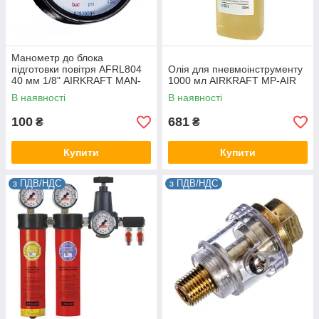
Манометр до блока
підготовки повітря AFRL804
Олія для пневмоінструменту
40 мм 1/8" AIRKRAFT MAN-
1000 мл AIRKRAFT MP-AIR
AFRL804G
В наявності
В наявності
100
681
₴
₴
Купити
Купити
з ПДВ/НДС
з ПДВ/НДС