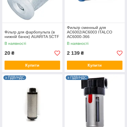
Фильтр сменный для
Фільтр для фарбопульта (в
AC6002/AC6003 ITALCO
нижній бачок) AUARITA SCTF
AC6000-366
В наявності
В наявності
20
2 139
₴
₴
Купити
Купити
з ПДВ/НДС
з ПДВ/НДС