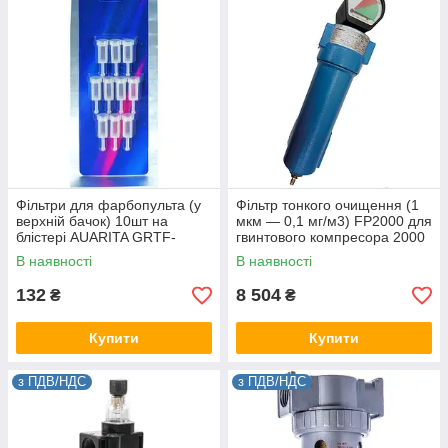
Фільтри для фарбопульта (у
Фільтр тонкого очищення (1
верхній бачок) 10шт на
мкм — 0,1 мг/м3) FP2000 для
блістері AUARITA GRTF-
гвинтового компресора 2000
10pcs
л/хв FIAC 721261100
В наявності
В наявності
132
8 504
₴
₴
Купити
Купити
з ПДВ/НДС
з ПДВ/НДС