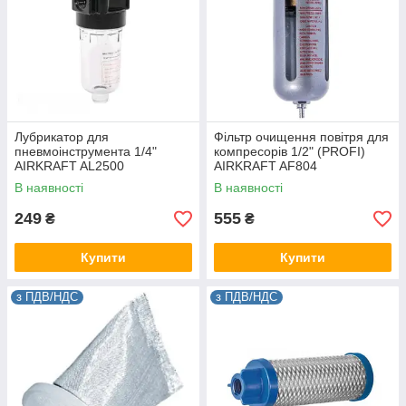
Лубрикатор для
Фільтр очищення повітря для
пневмоінструмента 1/4"
компресорів 1/2" (PROFI)
AIRKRAFT AL2500
AIRKRAFT AF804
В наявності
В наявності
249
555
₴
₴
Купити
Купити
з ПДВ/НДС
з ПДВ/НДС