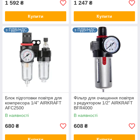
1 592
1 247
₴
₴
Купити
Купити
з ПДВ/НДС
з ПДВ/НДС
Блок підготовки повітря для
Фільтр для очищення повітря
компресора 1/4" AIRKRAFT
з редуктором 1/2" AIRKRAFT
AFC2500
BFR4000
В наявності
В наявності
680
608
₴
₴
Купити
Купити