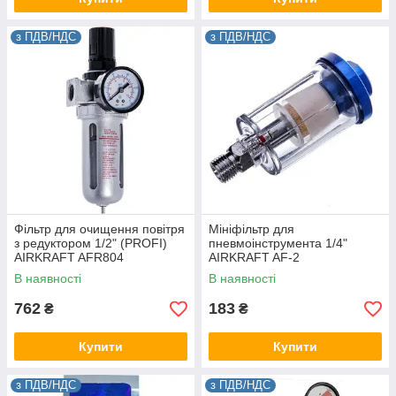
з ПДВ/НДС
з ПДВ/НДС
Фільтр для очищення повітря
Мініфільтр для
з редуктором 1/2" (PROFI)
пневмоінструмента 1/4"
AIRKRAFT AFR804
AIRKRAFT AF-2
В наявності
В наявності
762
183
₴
₴
Купити
Купити
з ПДВ/НДС
з ПДВ/НДС