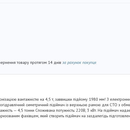
вернення товару протягом 14 днів
за рахунок покупця
онізацією вантажністю на 4,5 т, заввишки підйому 1980 мм! З електрон
трогідравлічний симетричний підіймач із верхньою рамою для СТО з об
ажність — 4,5 тонни Споживана потужність: 220B, 3 кВт. На підіймач надаєт
изованим фахівцем, який створить підіймач на заздалегідь підготовлен