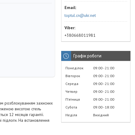
toptul.cn@ukr.net
+380668011981
Графік роботи
Понеділок
09:00
21:00
Вівторок
09:00
21:00
Середа
09:00
21:00
Четвер
09:00
21:00
Пʼятниця
09:00
21:00
ним розблокуванням захисних
Субота
09:00
18:00
меженою висотою стель
ься 12 місяців гарантії.
Неділя
Вихідний
і підлоги. На встановлення