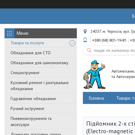
Б
14037. м. Чернігів, вул. 
+380 (68) 801-19-81
+3
Товари та послуги
Обладнання для СТО
Обладнання для шиномонтажу
Автомеханік
Спецінструмент
та Автосерві
Кузовний ремонт і рихтувальне
обладнання
Головна
Товари т
Гідравлічне обладнання
Ручний інструмент
Пневмоінструменти та
Підйомник 2-х ст
аксесуари
(Electro-magnetic 
Домкрати, підставки, упори