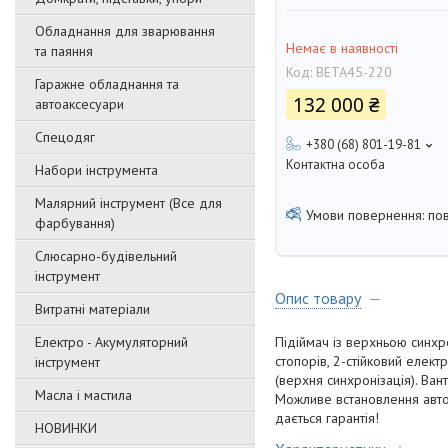
Обладнання для зварювання
Немає в наявності
та паяння
Код:
BETA45-220
Гаражне обладнання та
132 000 ₴
автоаксесуари
Спецодяг
+380 (68) 801-19-81
Контактна особа
Набори інструмента
Малярний інструмент (Все для
по
фарбування)
Слюсарно-будівельний
інструмент
Опис товару
Витратні матеріали
Електро - Акумуляторний
Підіймач із верхньою синхр
стопорів, 2-стійковий елек
інструмент
(верхня синхронізація). Вант
Масла і мастила
Можливе встановлення автор
дається гарантія!
НОВИНКИ