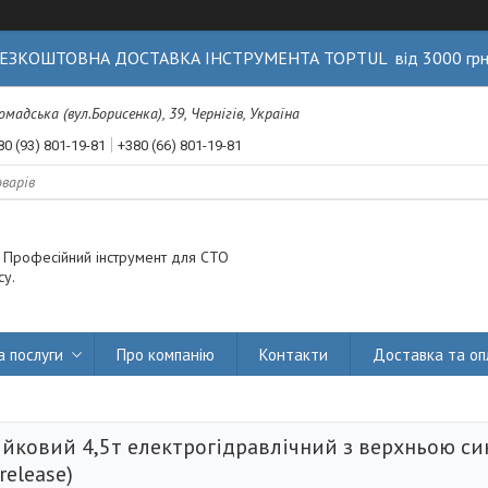
ЕЗКОШТОВНА ДОСТАВКА ІНСТРУМЕНТА TOPTUL від 3000 гр
Громадська (вул.Борисенка), 39, Чернігів, Україна
80 (93) 801-19-81
+380 (66) 801-19-81
. Професійний інструмент для СТО
су.
а послуги
Про компанію
Контакти
Доставка та оп
ійковий 4,5т електрогідравлічний з верхньою си
release)