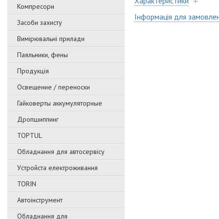
Характеристики
Компресори
Інформація для замовле
Засоби захисту
Вимірювальні прилади
Паяльники, фены
Продукція
Освещение / переноски
Гайковерты аккумуляторные
Дропшиппинг
TOPTUL
Обладнання для автосервісу
Уcтpoйстa елeктpoживання
TORIN
Автоінструмент
Обладнання для