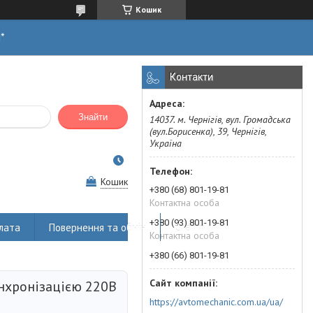
Кошик
н*
Контакти
Знайти
14037. м. Чернігів, вул. Громадська
(вул.Борисенка), 39, Чернігів,
Україна
Кошик
+380 (68) 801-19-81
Контактна особа
+380 (93) 801-19-81
лата
Повернення та обмін
Статті
Контактна особа
+380 (66) 801-19-81
нхронізацією 220В
https://avtomechanic.com.ua/ua/