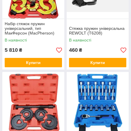
Набір стяжок пружин
універсальний, тип
Стяжка пружин універсальна
МакФерсон (MacPherson)
REWOLT (T6208)
REWOLT (T6212)
В наявності
В наявності
5 810
460
₴
₴
Купити
Купити