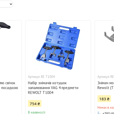
RE T1004
RE
лю свічок
Набір знімачів котушок
Знімач м
ю посадкою
запалювання VAG 4 предмети
Rewolt (
REWOLT T1004
183 ₴
754 ₴
Немає в на
В наявності
+380 (6