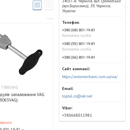
14037. м. Чернігів, вул. Громадська
(вул.Борисенка), 39, Чернігів,
Україна
+380 (68) 801-19-81
Контактна особа
+380 (93) 801-19-81
Контактна особа
+380 (66) 801-19-81
https://avtomechanic.com.ua/ua/
 T9065VAG
одулів запалювання VAG
toptul.cn@ukr.net
T9065VAG)
+380668011981
явності
8) 801-19-81