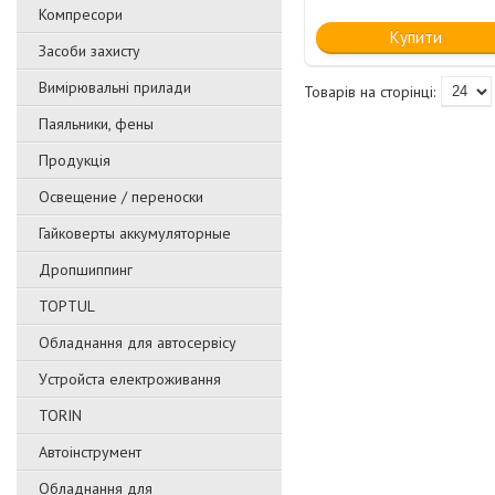
Компресори
Купити
Засоби захисту
Вимірювальні прилади
Паяльники, фены
Продукція
Освещение / переноски
Гайковерты аккумуляторные
Дропшиппинг
TOPTUL
Обладнання для автосервісу
Уcтpoйстa елeктpoживання
TORIN
Автоінструмент
Обладнання для