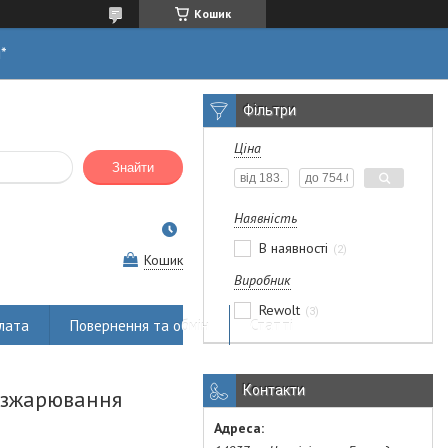
Кошик
н*
Фільтри
Ціна
Знайти
Наявність
В наявності
2
Кошик
Виробник
Rewolt
3
лата
Повернення та обмін
Статті
Контакти
розжарювання