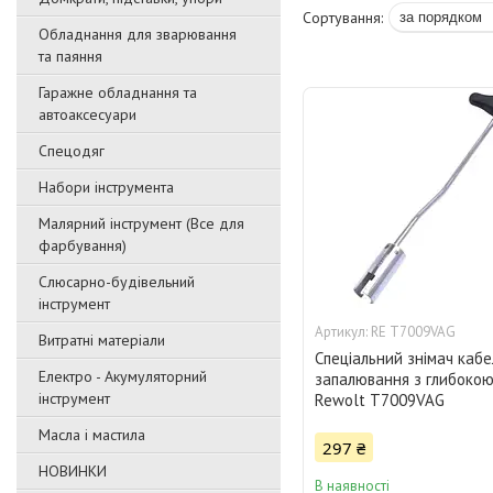
Обладнання для зварювання
та паяння
Гаражне обладнання та
автоаксесуари
Спецодяг
Набори інструмента
Малярний інструмент (Все для
фарбування)
Слюсарно-будівельний
інструмент
RE T7009VAG
Витратні матеріали
Спеціальний знімач кабе
Електро - Акумуляторний
запалювання з глибоко
інструмент
Rewolt T7009VAG
Масла і мастила
297 ₴
НОВИНКИ
В наявності