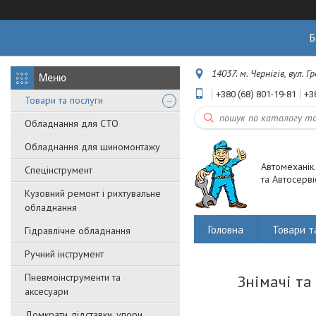
Б
14037. м. Чернігів, вул. 
+380 (68) 801-19-81
+3
Товари та послуги
Обладнання для СТО
Обладнання для шиномонтажу
Автомеханік
Спецінструмент
та Автосерві
Кузовний ремонт і рихтувальне
обладнання
Головна
Товари т
Гідравлічне обладнання
Ручний інструмент
Пневмоінструменти та
Знімачі та
аксесуари
Домкрати, підставки, упори