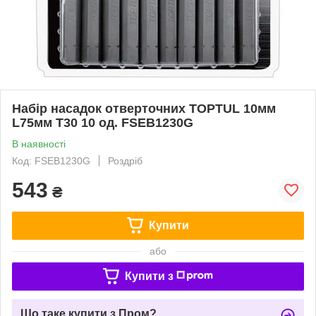
Набір насадок отверточних TOPTUL 10мм
L75мм T30 10 од. FSEB1230G
В наявності
Код: FSEB1230G
Роздріб
543
₴
Купити
або
Купити з
Що таке купити з Пром?