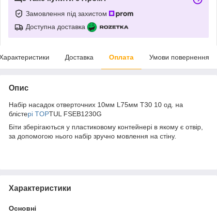
Замовлення під захистом
Доступна доставка
Характеристики
Доставка
Оплата
Умови повернення
Опис
Набір насадок отверточних 10мм L75мм T30 10 од. на
блісте
рі TOP
TUL FSEB1230G
Біти зберігаються у пластиковому контейнері в якому є отвір,
за допомогою нього набір зручно мовлення на стіну.
Характеристики
Основні