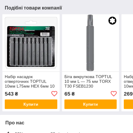
Подібні товари компанії
Набір насадок
Біта викруткова TOPTUL
Набі
отверточних TOPTUL
10 мм L — 75 мм TORX
отв
10мм L75мм HEX 6мм 10
T30 FSEB1230
10мм
од. FSDB1206G
FSE
543
65
269
₴
₴
Купити
Купити
Про нас