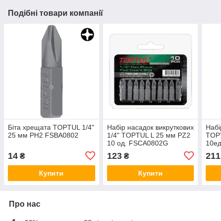
Подібні товари компанії
Біта хрещата TOPTUL 1/4"
Набір насадок викруткових
Набі
25 мм PH2 FSBA0802
1/4" TOPTUL L 25 мм PZ2
TOPT
10 од. FSCA0802G
10е
14
123
211
₴
₴
Купити
Купити
Про нас