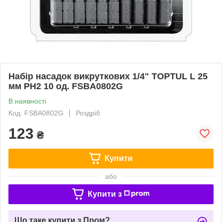
Набір насадок викруткових 1/4" TOPTUL L 25
мм PH2 10 од. FSBA0802G
В наявності
Код: FSBA0802G
Роздріб
123
₴
Купити
або
Купити з
Що таке купити з Пром?