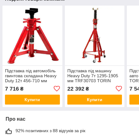
Підставка під автомобіль
Підставка під машину
Підс
гвинтова складана Heavy
Heavy Duty 7т 1295-1905
авто
Duty 12т 456-710 мм
мм TRF30703 TORIN
TOR
TORIN TRF3201
7 716
22 392
7 5
₴
₴
Купити
Купити
Про нас
92% позитивних з 88 відгуків за рік