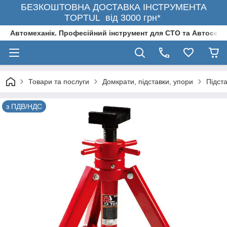
БЕЗКОШТОВНА ДОСТАВКА ІНСТРУМЕНТА
TOPTUL від 3000 грн*
Автомеханік. Професійний інструмент для СТО та Автосерв
Товари та послуги
Домкрати, підставки, упори
Підста
з ПДВ/НДС