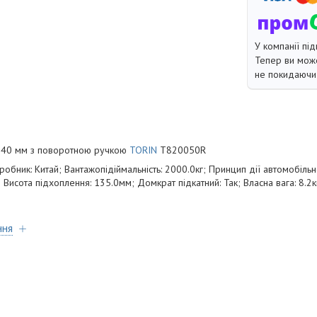
У компанії під
Тепер ви може
не покидаючи 
-340 мм з поворотною ручкою
TORIN
T820050R
обник: Китай; Вантажопідіймальність: 2000.0кг; Принцип дії автомобільн
 Висота підхоплення: 135.0мм; Домкрат підкатний: Так; Власна вага: 8.2к
ння