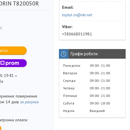
ORIN T820050R
toptul.cn@ukr.net
R
+380668011981
пити
Графік роботи
Понеділок
09:00
21:00
Вівторок
09:00
21:00
01-19-81
Середа
09:00
21:00
ба
Четвер
09:00
21:00
Пʼятниця
09:00
21:00
повернення
гом 14 днів
за рахунок
Субота
09:00
18:00
Неділя
Вихідний