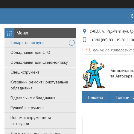
Б
14037. м. Чернігів, вул. 
+380 (68) 801-19-81
+3
Товари та послуги
Обладнання для СТО
Обладнання для шиномонтажу
Автомеханік
Спецінструмент
та Автосерві
Кузовний ремонт і рихтувальне
обладнання
Головна
Товари т
Гідравлічне обладнання
Ручний інструмент
Пневмоінструменти та
аксесуари
Домкрати, підставки, упори