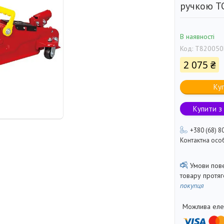
ручкою T
В наявності
Код:
T820050
2 075 ₴
Ку
Купити з
+380 (68) 8
Контактна осо
товару протя
покупця