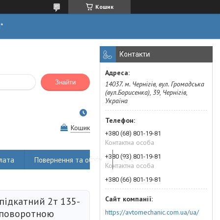
Кошик
н*
Контакти
Знайти
14037. м. Чернігів, вул. Громадська
(вул.Борисенка), 39, Чернігів,
Україна
Кошик
+380 (68) 801-19-81
Контактна особа
+380 (93) 801-19-81
лата
Повернення та обмін
Статті
Контактна особа
+380 (66) 801-19-81
підкатний 2т 135-
 поворотною
https://avtomechanic.com.ua/ua/