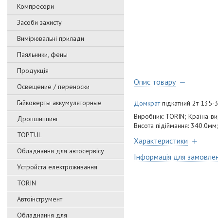
Компресори
Засоби захисту
Вимірювальні прилади
Паяльники, фены
Продукція
Опис товару
Освещение / переноски
Гайковерты аккумуляторные
Домкрат
підкатний 2т 135
Виробник: TORIN; Країна-вир
Дропшиппинг
Висота підіймання: 340.0мм;
TOPTUL
Характеристики
Обладнання для автосервісу
Інформація для замовле
Уcтpoйстa елeктpoживання
TORIN
Автоінструмент
Обладнання для