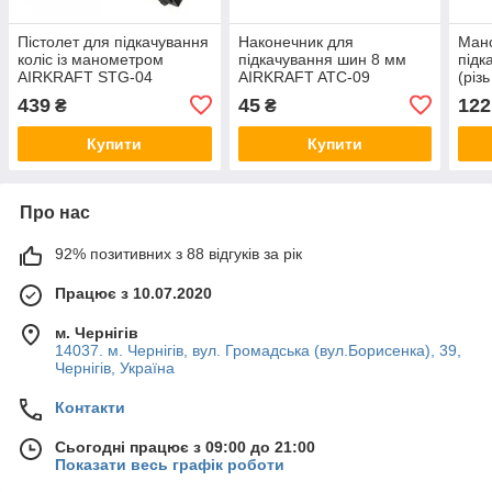
Пістолет для підкачування
Наконечник для
Мано
коліс із манометром
підкачування шин 8 мм
підк
AIRKRAFT STG-04
AIRKRAFT ATC-09
(різ
MAN
439
45
122
₴
₴
Купити
Купити
Про нас
92% позитивних з 88 відгуків за рік
Працює з 10.07.2020
м. Чернігів
14037. м. Чернігів, вул. Громадська (вул.Борисенка), 39,
Чернігів, Україна
Контакти
Сьогодні працює з 09:00 до 21:00
Показати весь графік роботи