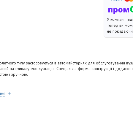
У компанії під
Тепер ви може
не покидаючи 
летного типу застосовується в автомайстернях для обслуговування вузлі
ний на тривалу експлуатацію. Спеціальна форма конструкції і додатко
стою і зручною.
ння