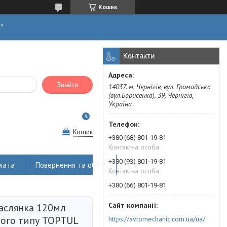
Кошик
н*
Контакти
Знайти
14037. м. Чернігів, вул. Громадська
(вул.Борисенка), 39, Чернігів,
Україна
Кошик
+380 (68) 801-19-81
Контактна особа
+380 (93) 801-19-81
лата
Повернення та обмін
Статті
Контактна особа
+380 (66) 801-19-81
слянка 120мл
ного типу TOPTUL
https://avtomechanic.com.ua/ua/