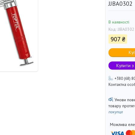
JJBA0302
В наявності
Код:
JJBA0302
907 ₴
Ку
Купити з
+380 (68) 8
Контактна осо
товару протя
покупця