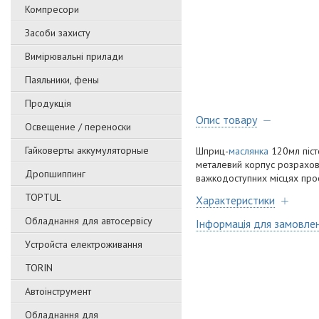
Компресори
Засоби захисту
Вимірювальні прилади
Паяльники, фены
Продукція
Опис товару
Освещение / переноски
Гайковерты аккумуляторные
Шприц-
маслянка
120мл пісто
металевий корпус розрахова
Дропшиппинг
важкодоступних місцях про
TOPTUL
Характеристики
Обладнання для автосервісу
Інформація для замовле
Уcтpoйстa елeктpoживання
TORIN
Автоінструмент
Обладнання для