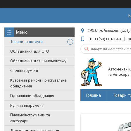
Б
14037. м. Чернігів, вул. 
+380 (68) 801-19-81
+3
Товари та послуги
Обладнання для СТО
Обладнання для шиномонтажу
Автомеханік
Спецінструмент
та Автосерві
Кузовний ремонт і рихтувальне
обладнання
Головна
Товари т
Гідравлічне обладнання
Ручний інструмент
Пневмоінструменти та
аксесуари
Домкрати, підставки, упори