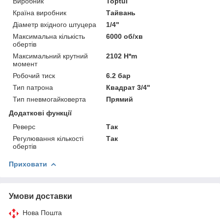
Виробник
Toptul
Країна виробник
Тайвань
Діаметр вхідного штуцера
1/4"
Максимальна кількість
6000 об/хв
обертів
Максимальний крутний
2102 H*m
момент
Робочий тиск
6.2 бар
Тип патрона
Квадрат 3/4"
Тип пневмогайковерта
Прямий
Додаткові функції
Реверс
Так
Регулювання кількості
Так
обертів
Приховати
Умови доставки
Нова Пошта