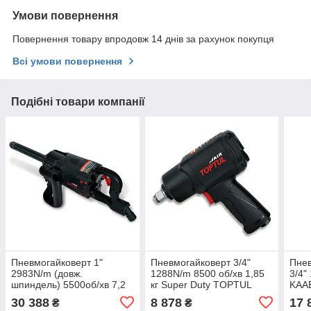
Умови повернення
Повернення товару впродовж 14 днів за рахунок покупця
Всі умови повернення
Подібні товари компанії
Пневмогайковерт 1"
Пневмогайковерт 3/4"
Пне
2983N/m (довж.
1288N/m 8500 об/хв 1,85
3/4"
шпиндель) 5500об/хв 7,2
кг Super Duty TOPTUL
KAA
кг Super Duty TOPTUL
KSAC2480
30 388
8 878
17 
₴
₴
KSAD3220