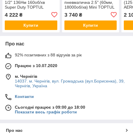
1/2" 136Нм 160об/хв
пневматична 2.5" (60мм,
(125
Super Duty TOPTUL
18000об/хв) Mini TOPTUL
AER
KAAF1610B
KASC0318
4 222
3 740
2 1
₴
₴
Купити
Купити
Про нас
92% позитивних з 88 відгуків за рік
Працює з 10.07.2020
м. Чернігів
14037. м. Чернігів, вул. Громадська (вул.Борисенка), 39,
Чернігів, Україна
Контакти
Сьогодні працює з 09:00 до 18:00
Показати весь графік роботи
Про нас