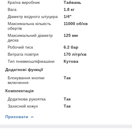
Країна виробник
Тайвань
Вага
1.8 кг
Діаметр вхідного штуцера
1/4"
Максимальна кількість
11000 об/хв
обертів
Максимальний діаметр
125 мм
диска
Робочий тиск
6.2 бар
Витрата повітря
170 літр/хв
Тип пневмошліфмашіни
Кутова
Додаткові функції
Блокування кнопки
Так
включення
Комплектація
Додаткова рукоятка
Так
Захисний кожух
Так
Приховати