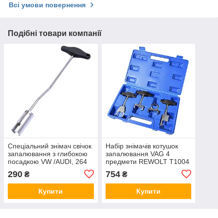
Всі умови повернення
Подібні товари компанії
Спеціальний знімач свічок
Набір знімачів котушок
запалювання з глибокою
запалювання VAG 4
посадкою VW /AUDI, 264
предмети REWOLT T1004
мм Satra S-XPSV
290
754
₴
₴
Купити
Купити