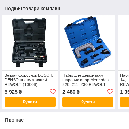
Подібні товари компанії
Знімач форсунок BOSCH,
Набір для демонтажу
Набі
DENSO пневматичний
шарових опор Mercedes
14, 
REWOLT (T3008)
220, 211, 230 REWOLT
REW
(T2061)
5 925
2 480
1 3
₴
₴
Купити
Купити
Про нас