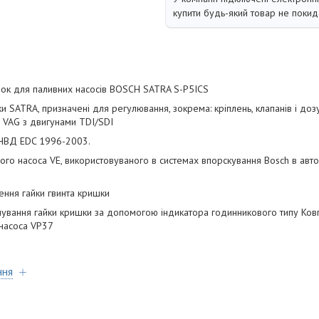
купити будь-який товар не покид
док для паливних насосів BOSCH SATRA S-P5ICS
ки SATRA, призначені для регулювання, зокрема: кріплень, клапанів і до
 VAG з двигунами TDI/SDI
ТНВД EDC 1996-2003.
ого насоса VE, використовуваного в системах впорскування Bosch в авт
ення гайки гвинта кришки
чування гайки кришки за допомогою індикатора годинникового типу Ков
 насоса VP37
ння