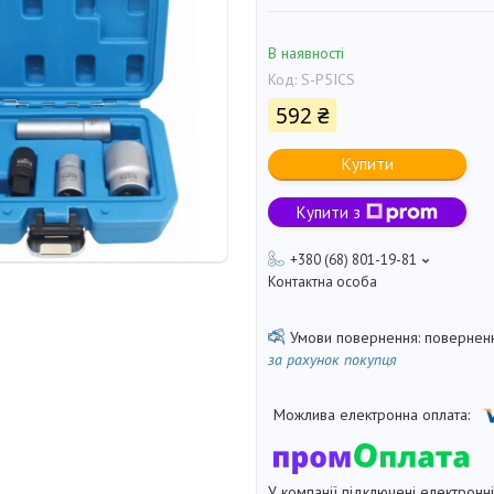
В наявності
Код:
S-P5ICS
592 ₴
Купити
Купити з
+380 (68) 801-19-81
Контактна особа
поверненн
за рахунок покупця
У компанії підключені електронн