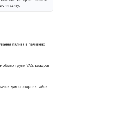
аючи сайту.
зування палива в паливних
омобілях групи VAG, квадрат
пачок для стопорних гайок