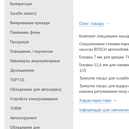
Компресори
Засоби захисту
Вимірювальні прилади
Опис товару
Паяльники, фены
Комплект спеціальних наса
Продукція
Спеціалізовані головки мар
насосах BOSCH автомобілів.
Освещение / переноски
Головка 7 мм для кришки 
Гайковерты аккумуляторные
Головка 12,6 мм для паливн
Дропшиппинг
1/2|
Трикутне гніздо для ослабл
TOPTUL
Трикутне гніздо для відкру
Обладнання для автосервісу
клапана регулювання тиску
Уcтpoйстa елeктpoживання
Характеристики
TORIN
Інформація для замовле
Автоінструмент
Обладнання для