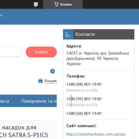
Кошик
н*
Контакти
Знайти
14037. м. Чернігів, вул. Громадська
(вул.Борисенка), 39, Чернігів,
Україна
Кошик
+380 (68) 801-19-81
Контактна особа
+380 (93) 801-19-81
лата
Повернення та обмін
Статті
Контактна особа
+380 (66) 801-19-81
 насадок для
CH SATRA S-P5ICS
https://avtomechanic.com.ua/ua/