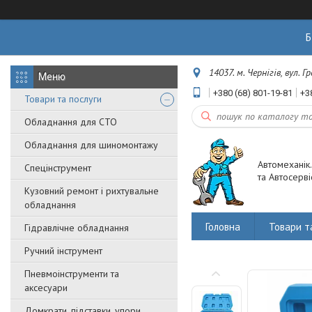
Б
14037. м. Чернігів, вул. 
+380 (68) 801-19-81
+3
Товари та послуги
Обладнання для СТО
Обладнання для шиномонтажу
Автомеханік
Спецінструмент
та Автосерві
Кузовний ремонт і рихтувальне
обладнання
Головна
Товари т
Гідравлічне обладнання
Ручний інструмент
Пневмоінструменти та
аксесуари
Домкрати, підставки, упори