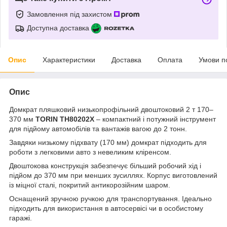
Замовлення під захистом
Доступна доставка
Опис
Характеристики
Доставка
Оплата
Умови п
Опис
Домкрат пляшковий низькопрофільний двоштоковий 2 т 170–
370 мм
TORIN TH80202X
– компактний і потужний інструмент
для підйому автомобілів та вантажів вагою до 2 тонн.
Завдяки низькому підхвату (170 мм) домкрат підходить для
роботи з легковими авто з невеликим кліренсом.
Двоштокова конструкція забезпечує більший робочий хід і
підйом до 370 мм при менших зусиллях. Корпус виготовлений
із міцної сталі, покритий антикорозійним шаром.
Оснащений зручною ручкою для транспортування. Ідеально
підходить для використання в автосервісі чи в особистому
гаражі.