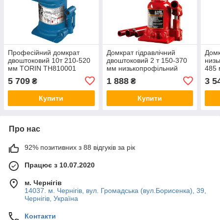
Професійний домкрат
Домкрат гідравлічний
Домк
двоштоковий 10т 210-520
двоштоковий 2 т 150-370
низь
мм TORIN TH810001
мм низькопрофільний
485
TORIN TF0202
5 709
1 888
3 5
₴
₴
Купити
Купити
Про нас
92% позитивних з 88 відгуків за рік
Працює з 10.07.2020
м. Чернігів
14037. м. Чернігів, вул. Громадська (вул.Борисенка), 39,
Чернігів, Україна
Контакти