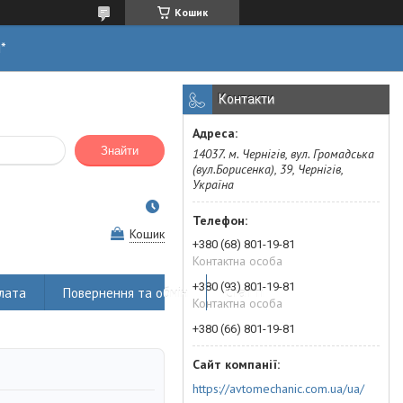
Кошик
н*
Контакти
Знайти
14037. м. Чернігів, вул. Громадська
(вул.Борисенка), 39, Чернігів,
Україна
Кошик
+380 (68) 801-19-81
Контактна особа
+380 (93) 801-19-81
лата
Повернення та обмін
Статті
Контактна особа
+380 (66) 801-19-81
https://avtomechanic.com.ua/ua/