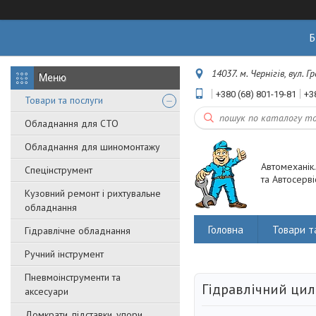
Б
14037. м. Чернігів, вул. 
+380 (68) 801-19-81
+3
Товари та послуги
Обладнання для СТО
Обладнання для шиномонтажу
Автомеханік
Спецінструмент
та Автосерві
Кузовний ремонт і рихтувальне
обладнання
Головна
Товари т
Гідравлічне обладнання
Ручний інструмент
Пневмоінструменти та
Гідравлічний цил
аксесуари
Домкрати, підставки, упори