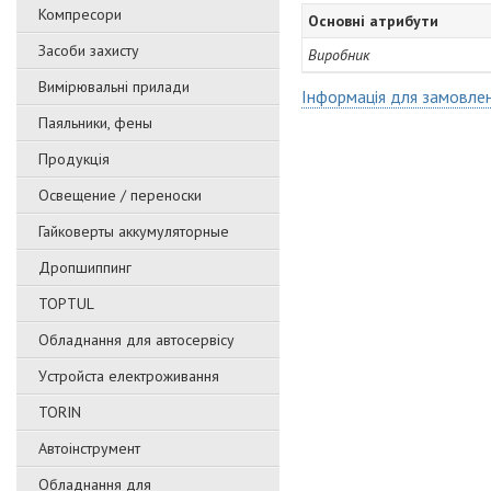
Компресори
Основні атрибути
Засоби захисту
Виробник
Вимірювальні прилади
Інформація для замовле
Паяльники, фены
Продукція
Освещение / переноски
Гайковерты аккумуляторные
Дропшиппинг
TOPTUL
Обладнання для автосервісу
Уcтpoйстa елeктpoживання
TORIN
Автоінструмент
Обладнання для