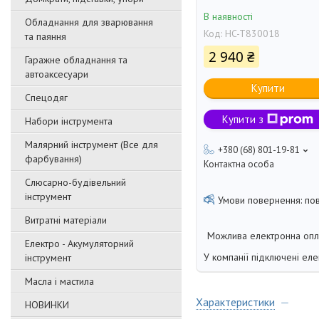
В наявності
Обладнання для зварювання
Код:
HC-T830018
та паяння
2 940 ₴
Гаражне обладнання та
автоаксесуари
Купити
Спецодяг
Купити з
Набори інструмента
Малярний інструмент (Все для
+380 (68) 801-19-81
фарбування)
Контактна особа
Слюсарно-будівельний
інструмент
по
Витратні матеріали
Електро - Акумуляторний
У компанії підключені еле
інструмент
Масла і мастила
Характеристики
НОВИНКИ