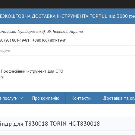
ЕЗКОШТОВНА ДОСТАВКА ІНСТРУМЕНТА TOPTUL від 3000 гр
Громадська (вул.Борисенка), 39, Чернігів, Україна
80 (93) 801-19-81
+380 (66) 801-19-81
. Професійний інструмент для СТО
су.
а послуги
Про компанію
Контакти
Доставка та оп
індр для T830018 TORIN HC-T830018