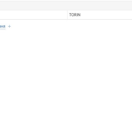
TORIN
ння