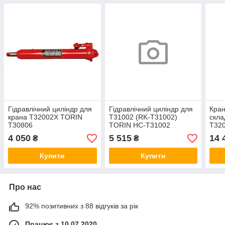
Гідравлічний циліндр для
Гідравлічний циліндр для
Кран
крана T32002X TORIN
T31002 (RK-T31002)
скл
T30806
TORIN HC-T31002
T32
4 050
5 515
14 
₴
₴
Купити
Купити
Про нас
92% позитивних з 88 відгуків за рік
Працює з 10.07.2020