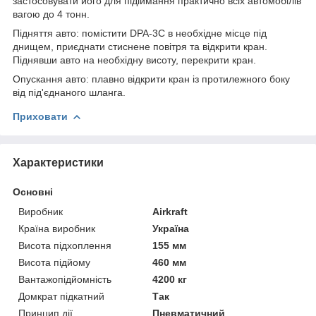
застосовувати його для підіймання практично всіх автомобілів
вагою до 4 тонн.
Підняття авто: помістити DPA-3C в необхідне місце під
днищем, приєднати стиснене повітря та відкрити кран.
Піднявши авто на необхідну висоту, перекрити кран.
Опускання авто: плавно відкрити кран із протилежного боку
від під'єднаного шланга.
Приховати
Характеристики
Основні
Виробник
Airkraft
Країна виробник
Україна
Висота підхоплення
155 мм
Висота підйому
460 мм
Вантажопідйомність
4200 кг
Домкрат підкатний
Так
Принцип дії
Пневматичний