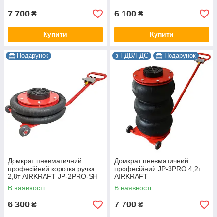
7 700
6 100
₴
₴
Купити
Купити
Подарунок
з ПДВ/НДС
Подарунок
Домкрат пневматичний
Домкрат пневматичний
професійний коротка ручка
професійний JP-3PRO 4,2т
2,8т AIRKRAFT JP-2PRO-SH
AIRKRAFT
В наявності
В наявності
6 300
7 700
₴
₴