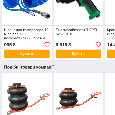
Шланг для компресора 10
Пневмогайковерт TOPTUL
Кран
м спіральний
KAAC1610
скл
поліуретановий 8*12 мм
T32
(PROFI) AIRKRAFT
995
9 519
14 
₴
₴
AHC48-J
Купити
Купити
Подібні товари компанії