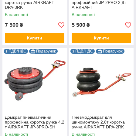
коротка ручка AIRKRAFT
професійний JP-2PRO 2,8т
DPA-3RK
AIRKRAFT
В наявності
В наявності
7 500
5 500
₴
₴
Купити
Купити
з ПДВ/НДС
Подарунок
з ПДВ/НДС
Подарунок
Домкрат пневматичний
Пневмодомкрат для
професійна коротка ручка 4,2
шиномонтажу 2,8т коротка
т AIRKRAFT JP-3PRO-SH
ручка AIRKRAFT DPA-2RK
В наявності
В наявності