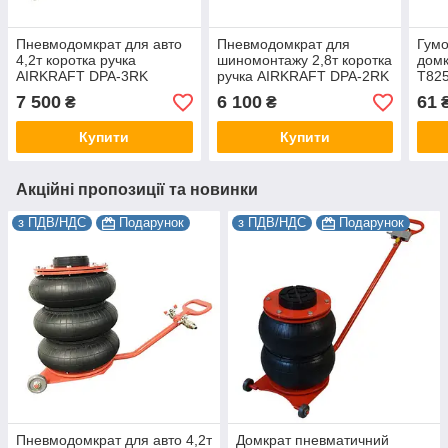
Пневмодомкрат для авто
Пневмодомкрат для
Гумо
4,2т коротка ручка
шиномонтажу 2,8т коротка
домк
AIRKRAFT DPA-3RK
ручка AIRKRAFT DPA-2RK
T825
T830
7 500
6 100
61
₴
₴
TOR
Купити
Купити
Акційні пропозиції та новинки
з ПДВ/НДС
Подарунок
з ПДВ/НДС
Подарунок
Пневмодомкрат для авто 4,2т
Домкрат пневматичний